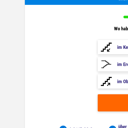
Wo habe
im Ke
im E
im O
über