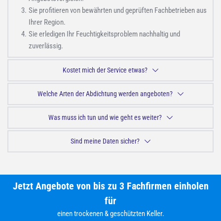
Sie profitieren von bewährten und geprüften Fachbetrieben aus 
Ihrer Region.
Sie erledigen Ihr Feuchtigkeitsproblem nachhaltig und 
zuverlässig. 
Kostet mich der Service etwas?
Nein. Unser Vermittlungsservice ist komplett kostenlos und 
Welche Arten der Abdichtung werden angeboten?
unverbindlich. Sie gehen keine Kosten oder Verbindlichkeiten ein.
Da wir ein Vermittlungsportal sind, haben wir uns nicht auf eine Art 
Was muss ich tun und wie geht es weiter?
spezialisiert. Durch Aufnahme einiger Informationen zum Objekt 
können unsere Fachfirmen einschätzen, ob sie passende Lösungen 
Beantworten Sie einfach unseren kurzen 
Fragebogen
 ganz oben auf 
Sind meine Daten sicher?
für Ihr Problem anbieten können. Somit ist eine optimale Arbeit 
der Seite. Dies dauert 2 Minuten. Es werden sich dann Firmen 
gewährleistet.
zwecks Angebote und Besichtigungen bei Ihnen melden. Sie können 
Ja. Alle Daten werden verschlüsselt und sicher per SSL übertragen. 
dann die beste Lösung für sich auswählen und schon nach kurzer 
Wir dürfen Ihre Daten nicht für Werbung verwenden.
Jetzt Angebote von bis zu 3 Fachfirmen einholen
Zeit Ihren trockenen Keller genießen.
für
einen trockenen & geschützten Keller.