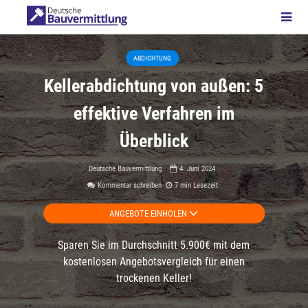
ABDICHTUNG
Kellerabdichtung von außen: 5
effektive Verfahren im
Überblick
Deutsche Bauvermittlung
4. Juni 2024
Kommentar schreiben
7 min Lesezeit
ANGEBOTE EINHOLEN
Sparen Sie im Durchschnitt 5.900€ mit dem
kostenlosen Angebotsvergleich für einen
trockenen Keller!