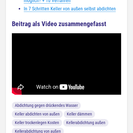
möglich? + 10 Verfahren
In 7 Schritten Keller von außen selbst abdichten
Beitrag als Video zusammengefasst
Abdichtung gegen drückendes Wasser
Keller abdichten von außen
Keller dämmen
Keller trockenlegen Kosten
Kellerabdichtung außen
Kellerabdichtung von außen