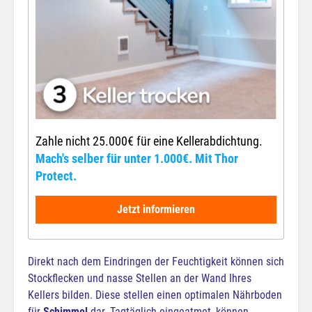
Zahle nicht 25.000€ für eine Kellerabdichtung.
Mach's selber für unter 1.000€. Mit Thor
Protect.
Jetzt informieren
Direkt nach dem Eindringen der Feuchtigkeit können sich
Stockflecken und nasse Stellen an der Wand Ihres
Kellers bilden. Diese stellen einen optimalen Nährboden
für
Schimmel
dar. Tagtäglich eingeatmet, können