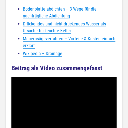
Bodenplatte abdichten – 3 Wege für die
nachträgliche Abdichtung
Drückendes und nicht-drückendes Wasser als
Ursache für feuchte Keller
Mauernsägeverfahren – Vorteile & Kosten einfach
erklärt
Wikipedia – Drainage
Beitrag als Video zusammengefasst