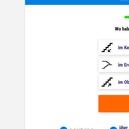
Wo habe
im Ke
im E
im O
über