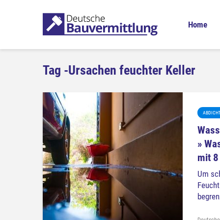
Home
Tag -Ursachen feuchter Keller
ABDICH
Wass
» Was
mit 8
Um sc
Feucht
begrenz
Deutsche