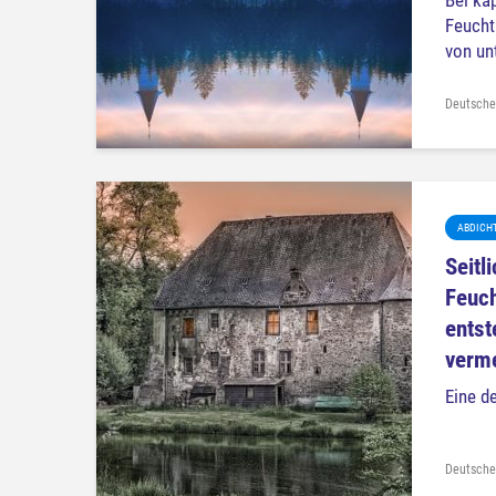
Bei kap
Feucht
von unt
Deutsche
ABDICH
Seitl
Feuch
entst
verme
Eine de
Deutsche