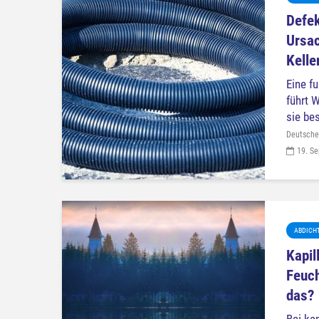
Defek
Ursac
Kelle
Eine f
führt 
sie bes
Deutsche
19. S
ABDICH
Kapil
Feuch
das?