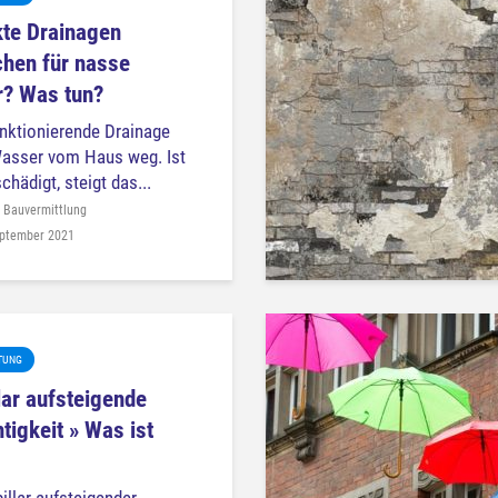
te Drainagen
hen für nasse
r? Was tun?
unktionierende Drainage
Wasser vom Haus weg. Ist
chädigt, steigt das...
 Bauvermittlung
eptember 2021
TUNG
lar aufsteigende
tigkeit » Was ist