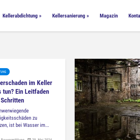
Kellerabdichtung »
Kellersanierung »
Magazin
Konta
TUNG
erschaden im Keller
 tun? Ein Leitfaden
 Schritten
hwerwiegende
igkeitsschäden zu
en, ist bei Wasser im...
 Bauvermittlung
29. Mai 2024