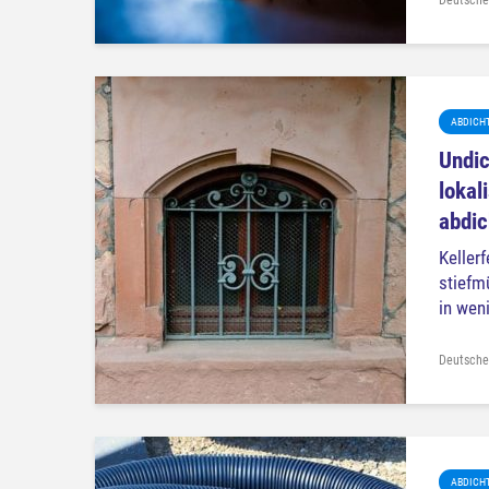
ABDICH
Undic
lokal
abdic
Keller
stiefm
in weni
Deutsche
ABDICH