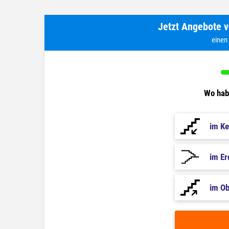
Jetzt Angebote v
einen
Wo habe
im Ke
im E
im O