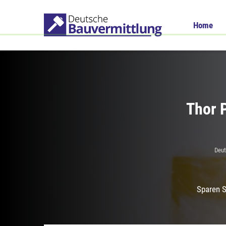
Home
Thor P
Deut
Sparen S