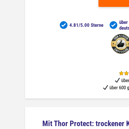
über
4.81/5.00 Sterne
deut
über
über 600 g
Mit Thor Protect: trockener K