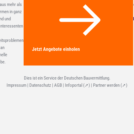
aus mehr als
rmen in ganz
nd und
 Interessenten
eitsproblemen
 an
Jetzt Angebote einholen
elle
ebe.
Dies ist ein Service der Deutschen Bauvermittlung.
Impressum
|
Datenschutz
|
AGB
|
Infoportal (
➚) |
Partner werden (➚)