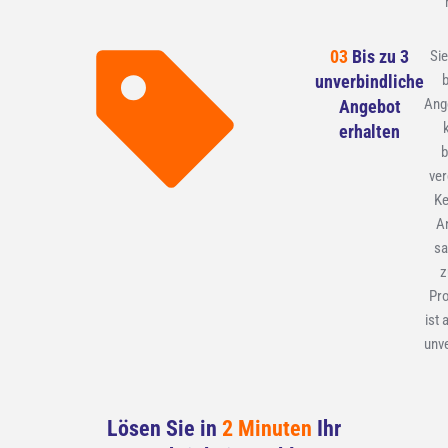
03
Bis zu 3
Sie
unverbindliche
b
Ang
Angebot
erhalten
ver
Ke
A
sa
z
Pr
ist 
unve
Lösen Sie in
2 Minuten
Ihr