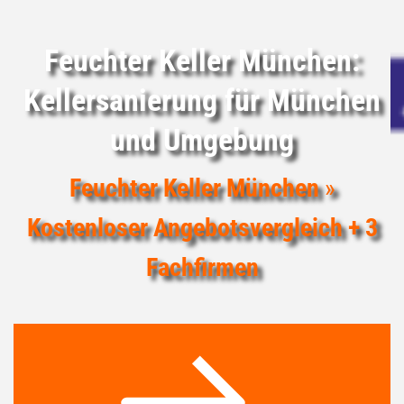
Feuchter Keller München:
Kellersanierung für München
und Umgebung
Feuchter Keller München
»
Kostenloser Angebotsvergleich + 3
Fachfirmen