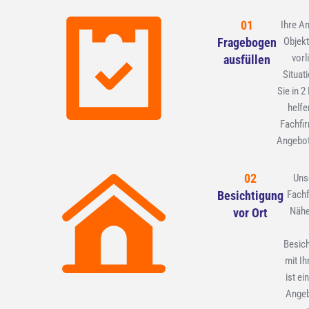
01
Ihre A
Fragebogen
Objekt
vorl
ausfüllen
Situat
Sie in 2
helfe
Fachfir
Angebot
02
Uns
Besichtigung
Fachf
Nähe
vor Ort
Besic
mit Ih
ist ei
Angeb